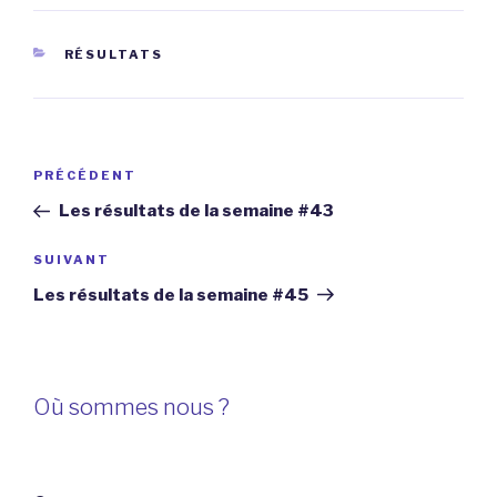
CATÉGORIES
RÉSULTATS
Navigation
Article
PRÉCÉDENT
de
précédent
Les résultats de la semaine #43
l’article
Article
SUIVANT
suivant
Les résultats de la semaine #45
Où sommes nous ?