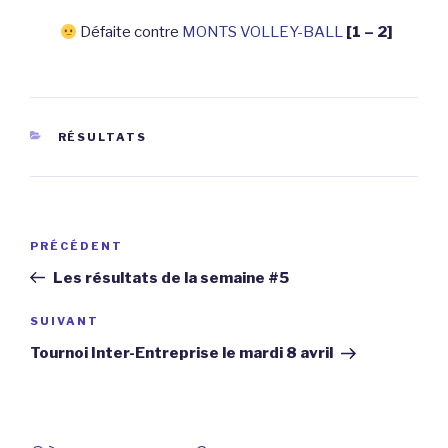
Défaite contre
MONTS VOLLEY-BALL
[1 – 2]
CATÉGORIES
RÉSULTATS
Navigation
Article
PRÉCÉDENT
de
précédent
Les résultats de la semaine #5
l’article
Article
SUIVANT
suivant
Tournoi Inter-Entreprise le mardi 8 avril