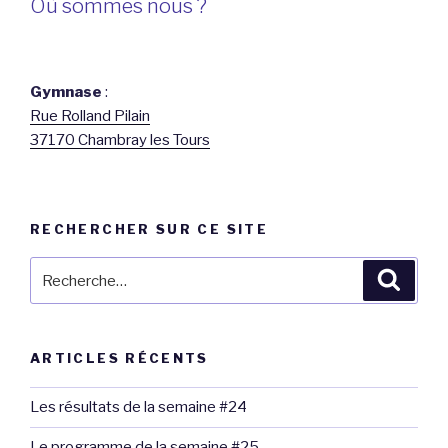
Où sommes nous ?
Gymnase
:
Rue Rolland Pilain
37170 Chambray les Tours
RECHERCHER SUR CE SITE
Recherche
Reche
pour
:
ARTICLES RÉCENTS
Les résultats de la semaine #24
Le programme de la semaine #25